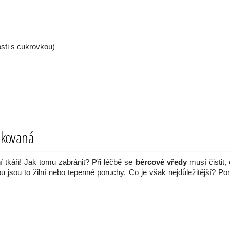
sti s cukrovkou)
ikovaná
 tkáň! Jak tomu zabránit? Při léčbě se
bércové vředy
musí čistit,
u jsou to žilní nebo tepenné poruchy. Co je však nejdůležitější? P
.