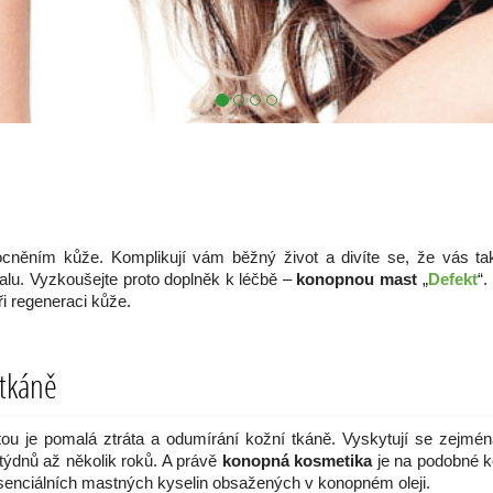
ěním kůže. Komplikují vám běžný život a divíte se, že vás takov
alu. Vyzkoušejte proto doplněk k léčbě –
konopnou mast
„
Defekt
“.
i regeneraci kůže.
 tkáně
tou je pomalá ztráta a odumírání kožní tkáně. Vyskytují se zejména
k týdnů až několik roků. A právě
konopná kosmetika
je na podobné k
senciálních mastných kyselin obsažených v konopném oleji.