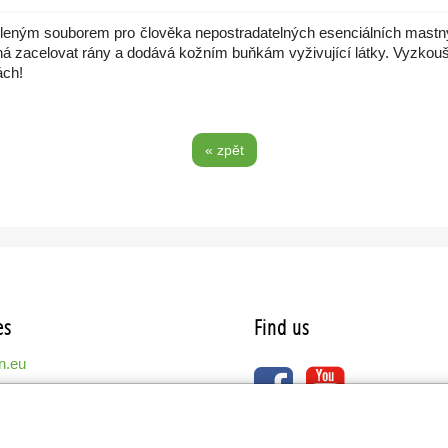
leným souborem pro člověka nepostradatelných esenciálních mastných 
áhá zacelovat rány a dodává kožním buňkám vyživující látky. Vyzkou
ách!
« zpět
es
Find us
n.eu