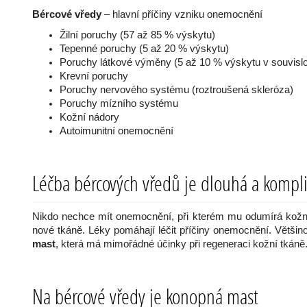
Bércové vředy
– hlavní příčiny vzniku onemocnění
Žilní poruchy (57 až 85 % výskytu)
Tepenné poruchy (5 až 20 % výskytu)
Poruchy látkové výměny (5 až 10 % výskytu v souvislo
Krevní poruchy
Poruchy nervového systému (roztroušená skleróza)
Poruchy mízního systému
Kožní nádory
Autoimunitní onemocnění
Léčba bércových vředů je dlouhá a kompl
Nikdo nechce mít onemocnění, při kterém mu odumírá kožní
nové tkáně. Léky pomáhají léčit příčiny onemocnění. Většino
mast
, která má mimořádné účinky při regeneraci kožní tkáně
Na bércové vředy je konopná mast