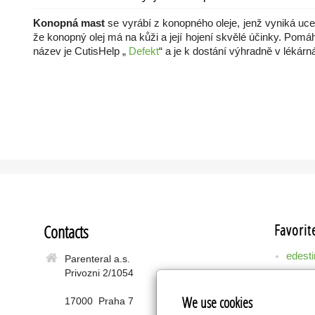
Konopná mast
se vyrábí z konopného oleje, jenž vyniká uce
že konopný olej má na kůži a její hojení skvělé účinky. Pom
název je CutisHelp „
Defekt
“ a je k dostání výhradně v lékárn
Contacts
Favorit
edesti
Parenteral a.s.
Privozni 2/1054
We use cookies
17000 Praha 7