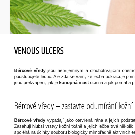
VENOUS ULCERS
Bércové vředy
jsou nepříjemným a dlouhotrvajícím onemocn
podstupujete léčbu. Ale zdá se vám, že léčba pokračuje pom
jsou překvapeni, jak je
konopná mast
účinná a jak pomáhá př
Bércové vředy – zastavte odumírání kožní
Bércové vředy
vypadají jako otevřená rána a jejich podsta
Zasahují hlubší vrstvy kožní tkáně a jejich léčba trvá několi
spoléhá na účinky souboru biologicky mimořádně aktivních e