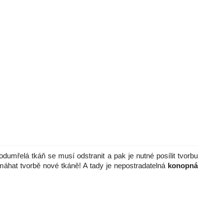
 odumřelá tkáň se musí odstranit a pak je nutné posílit tvorbu
omáhat tvorbě nové tkáně! A tady je nepostradatelná
konopná